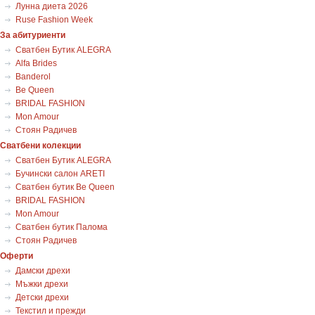
Лунна диета 2026
Ruse Fashion Week
За абитуриенти
Сватбен Бутик ALEGRA
Alfa Brides
Banderol
Be Queen
BRIDAL FASHION
Mon Amour
Стоян Радичев
Сватбени колекции
Сватбен Бутик ALEGRA
Бучински салон ARETI
Сватбен бутик Be Queen
BRIDAL FASHION
Mon Amour
Сватбен бутик Палома
Стоян Радичев
Оферти
Дамски дрехи
Мъжки дрехи
Детски дрехи
Текстил и прежди