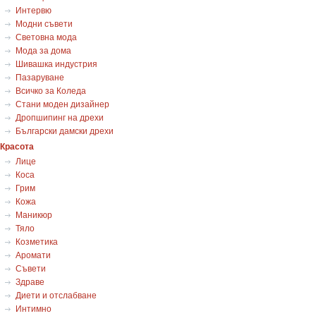
Интервю
Модни съвети
Световна мода
Мода за дома
Шивашка индустрия
Пазаруване
Всичко за Коледа
Стани моден дизайнер
Дропшипинг на дрехи
Български дамски дрехи
Красота
Лице
Коса
Грим
Кожа
Маникюр
Тяло
Козметика
Аромати
Съвети
Здраве
Диети и отслабване
Интимно