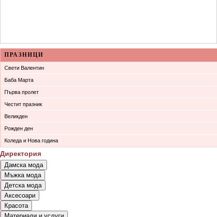
ПРАЗНИЦИ
Свети Валентин
Баба Марта
Първа пролет
Честит празник
Великден
Рожден ден
Коледа и Нова година
Директория
Дамска мода
Мъжка мода
Връхни облекла
Детска мода
Връхни облекла
Официални облекла
Аксесоари
Детски дрехи
Официални облекла
Булчински рокли
Красота
Бижута
Бебешки дрехи
Спортни облекла
Спортни облекла
Материали и услуги
Парфюмерия