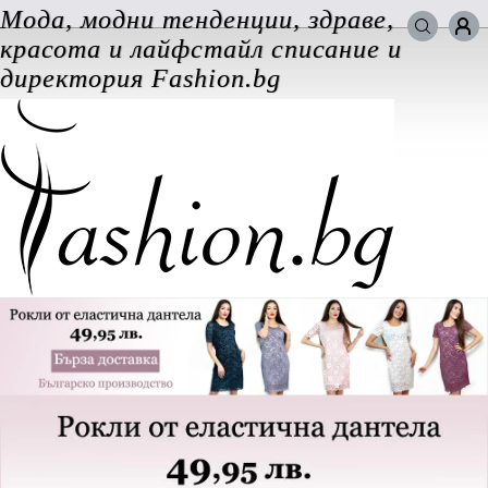
Мода, модни тенденции, здраве,
Търси в сайта
красота и лайфстайл списание и
ВХОД за потребители
директория Fashion.bg
Забравена парола
Регистрация
Добавяне на фирма
Защо
да се регистрирам