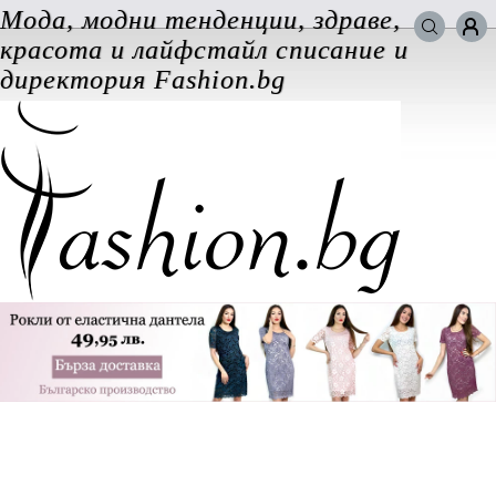
Мода, модни тенденции, здраве,
Търси в сайта
красота и лайфстайл списание и
ВХОД за потребители
директория Fashion.bg
Забравена парола
Регистрация
Добавяне на фирма
Защо
да се регистрирам