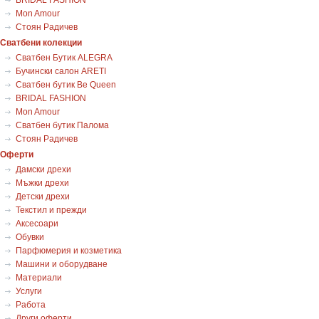
BRIDAL FASHION
Mon Amour
Стоян Радичев
Сватбени колекции
Сватбен Бутик ALEGRA
Бучински салон ARETI
Сватбен бутик Be Queen
BRIDAL FASHION
Mon Amour
Сватбен бутик Палома
Стоян Радичев
Оферти
Дамски дрехи
Мъжки дрехи
Детски дрехи
Текстил и прежди
Аксесоари
Обувки
Парфюмерия и козметика
Машини и оборудване
Материали
Услуги
Работа
Други оферти