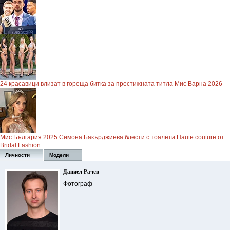
24 красавици влизат в гореща битка за престижната титла Мис Варна 2026
Мис България 2025 Симона Бакърджиева блести с тоалети Haute couture от
Bridal Fashion
Личности
Модели
Даниел Рачев
Фотограф