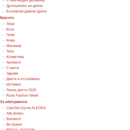
Стани моден дизайнер
Дропшипинг на дрехи
Български дамски дрехи
Красота
Лице
Коса
Грим
Кожа
Маникюр
Тяло
Козметика
Аромати
Съвети
Здраве
Диети и отслабване
Интимно
Лунна диета 2026
Ruse Fashion Week
За абитуриенти
Сватбен Бутик ALEGRA
Alfa Brides
Banderol
Be Queen