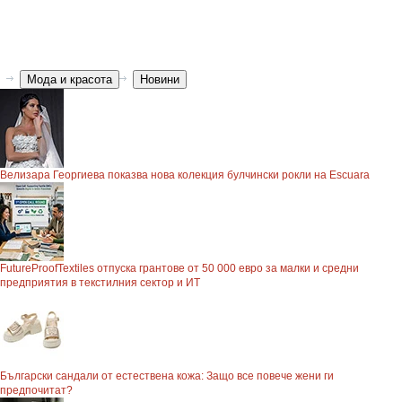
Мода и красота
Новини
Велизара Георгиева показва нова колекция булчински рокли на Escuara
FutureProofTextiles отпуска грантове от 50 000 евро за малки и средни
предприятия в текстилния сектор и ИТ
Български сандали от естествена кожа: Защо все повече жени ги
предпочитат?