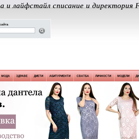
а и лайфстайл списание и директория F
сайта
МОДА
ЗДРАВЕ
ДИЕТИ
АБИТУРИЕНТИ
СВАТБА
ЛИЧНОСТИ
МОДЕЛИ
Д