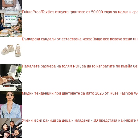
FutureProofTextiles отпуска грантове от 50 000 евро за малки и 
Български сандали от естествена кожа: Защо все повече жени ги
Намалете размера на голям PDF, за да го изпратите по имейл б
Модни тенденции при цветовете за лято 2026 от Ruse Fashion W
Ученически раници за деца и младежи - JD представя най-яките