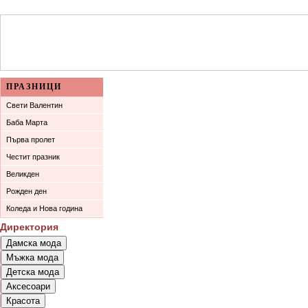
ПРАЗНИЦИ
Свети Валентин
Баба Марта
Първа пролет
Честит празник
Великден
Рожден ден
Коледа и Нова година
Директория
Дамска мода
Мъжка мода
Връхни облекла
Детска мода
Връхни облекла
Официални облекла
Аксесоари
Детски дрехи
Официални облекла
Булчински рокли
Красота
Бижута
Бебешки дрехи
Спортни облекла