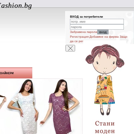
ashion.bg
ВХОД за потребители
Забравена парола
Регистрация
Добавяне на фирма
Защо
да се регистрирам
ИЗАЙНЕРИ