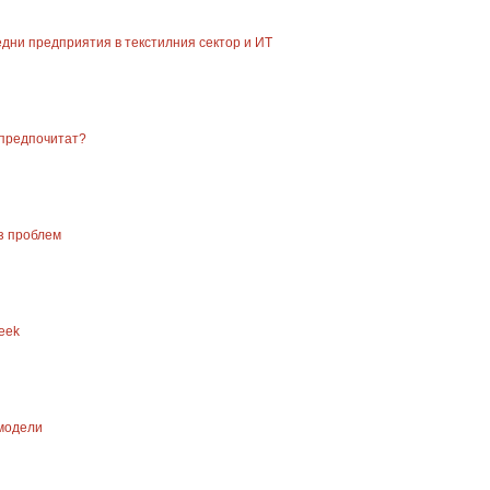
средни предприятия в текстилния сектор и ИТ
 предпочитат?
ез проблем
eek
 модели