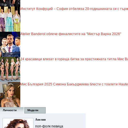
Институт Конфуций – София отбеляза 20-годишнината си с търж
Atelier Banderol облече финалистите на "Мистър Варна 2026"
24 красавици влизат в гореща битка за престижната титла Мис 
Мис България 2025 Симона Бакърджиева блести с тоалети Haute c
Личности
Модели
Анелия
поп-фолк певица