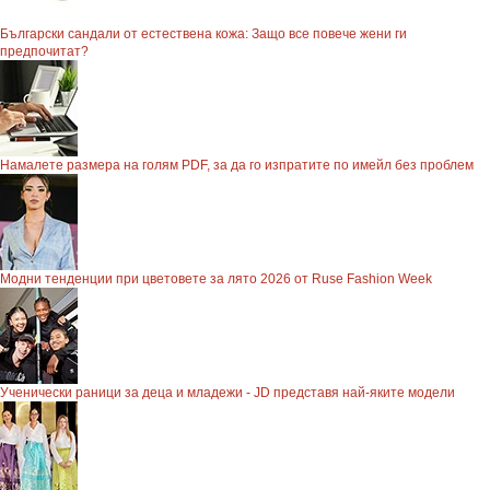
Български сандали от естествена кожа: Защо все повече жени ги
предпочитат?
Намалете размера на голям PDF, за да го изпратите по имейл без проблем
Модни тенденции при цветовете за лято 2026 от Ruse Fashion Week
Ученически раници за деца и младежи - JD представя най-яките модели