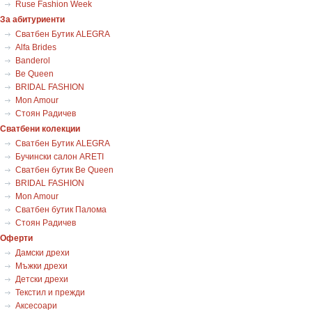
Ruse Fashion Week
За абитуриенти
Сватбен Бутик ALEGRA
Alfa Brides
Banderol
Be Queen
BRIDAL FASHION
Mon Amour
Стоян Радичев
Сватбени колекции
Сватбен Бутик ALEGRA
Бучински салон ARETI
Сватбен бутик Be Queen
BRIDAL FASHION
Mon Amour
Сватбен бутик Палома
Стоян Радичев
Оферти
Дамски дрехи
Мъжки дрехи
Детски дрехи
Текстил и прежди
Аксесоари