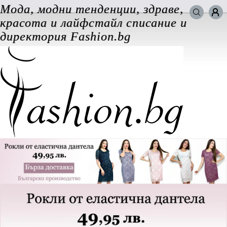
Мода, модни тенденции, здраве,
Търси в сайта
красота и лайфстайл списание и
ВХОД за потребители
директория Fashion.bg
Забравена парола
Регистрация
Добавяне на фирма
Защо
да се регистрирам