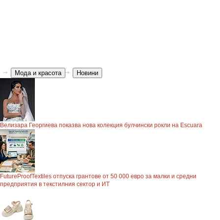
Мода и красота
Новини
Велизара Георгиева показва нова колекция булчински рокли на Escuara
FutureProofTextiles отпуска грантове от 50 000 евро за малки и средни
предприятия в текстилния сектор и ИТ