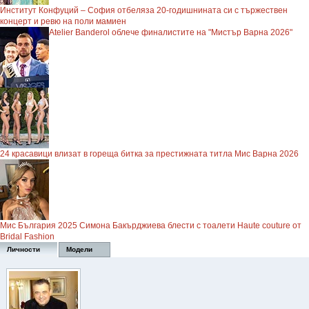
Институт Конфуций – София отбеляза 20-годишнината си с тържествен
концерт и ревю на поли мамиен
Atelier Banderol облече финалистите на "Мистър Варна 2026"
24 красавици влизат в гореща битка за престижната титла Мис Варна 2026
Мис България 2025 Симона Бакърджиева блести с тоалети Haute couture от
Bridal Fashion
Личности
Модели