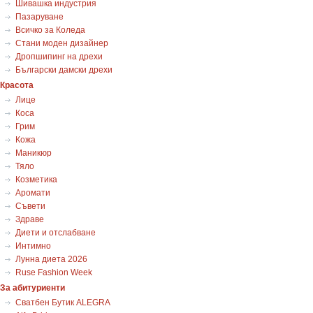
Шивашка индустрия
Пазаруване
Всичко за Коледа
Стани моден дизайнер
Дропшипинг на дрехи
Български дамски дрехи
Красота
Лице
Коса
Грим
Кожа
Маникюр
Тяло
Козметика
Аромати
Съвети
Здраве
Диети и отслабване
Интимно
Лунна диета 2026
Ruse Fashion Week
За абитуриенти
Сватбен Бутик ALEGRA