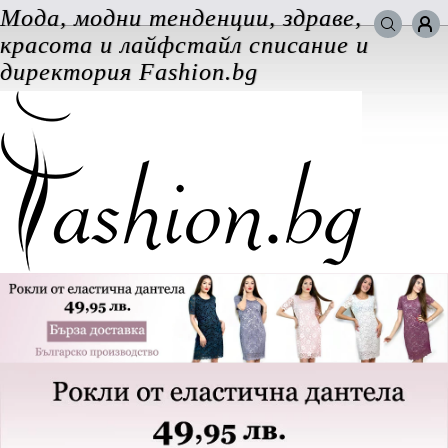
Мода, модни тенденции, здраве,
Търси в сайта
красота и лайфстайл списание и
ВХОД за потребители
директория Fashion.bg
Забравена парола
Регистрация
Добавяне на фирма
Защо
да се регистрирам