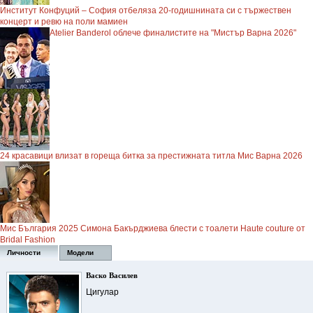
Институт Конфуций – София отбеляза 20-годишнината си с тържествен
концерт и ревю на поли мамиен
Atelier Banderol облече финалистите на "Мистър Варна 2026"
24 красавици влизат в гореща битка за престижната титла Мис Варна 2026
Мис България 2025 Симона Бакърджиева блести с тоалети Haute couture от
Bridal Fashion
Личности
Модели
Васко Василев
Цигулар