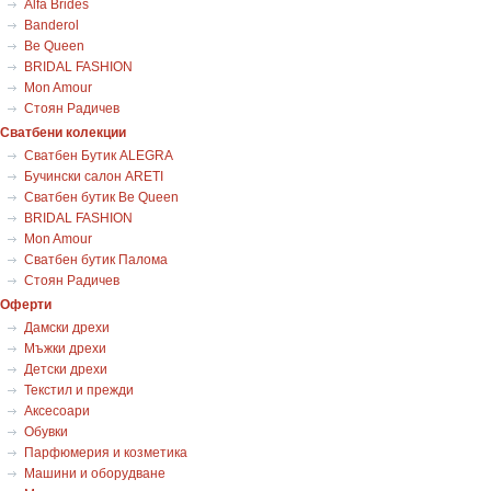
Alfa Brides
Banderol
Be Queen
BRIDAL FASHION
Mon Amour
Стоян Радичев
Сватбени колекции
Сватбен Бутик ALEGRA
Бучински салон ARETI
Сватбен бутик Be Queen
BRIDAL FASHION
Mon Amour
Сватбен бутик Палома
Стоян Радичев
Оферти
Дамски дрехи
Мъжки дрехи
Детски дрехи
Текстил и прежди
Аксесоари
Обувки
Парфюмерия и козметика
Машини и оборудване