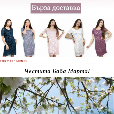
Fashion.bg
»
Картички
Честита Баба Марта!