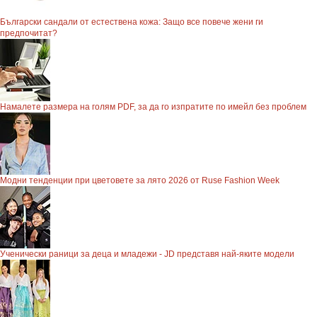
Български сандали от естествена кожа: Защо все повече жени ги
предпочитат?
Намалете размера на голям PDF, за да го изпратите по имейл без проблем
Модни тенденции при цветовете за лято 2026 от Ruse Fashion Week
Ученически раници за деца и младежи - JD представя най-яките модели