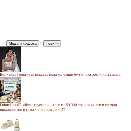
Мода и красота
Новини
Велизара Георгиева показва нова колекция булчински рокли на Escuara
FutureProofTextiles отпуска грантове от 50 000 евро за малки и средни
предприятия в текстилния сектор и ИТ