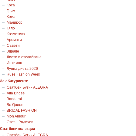
Коса
Грим
Кожа
Маникюр
Тяло
Козметика
Аромати
Съвети
Здраве
Диети и отслабване
Интимно
Лунна диета 2026
Ruse Fashion Week
За абитуриенти
Сватбен Бутик ALEGRA
Alfa Brides
Banderol
Be Queen
BRIDAL FASHION
Mon Amour
Стоян Радичев
Сватбени колекции
Сватбен Бутик ALEGRA