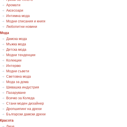
Аромати
Аксесоари
Интимна мода
Модни списания и книги
Любопитни новини
Мода
Дамска мода
Мъжка мода
Детска мода
Модни тенденции
Колекции
Интервю
Модни съвети
Световна мода
Мода за дома
Шивашка индустрия
Пазаруване
Всичко за Коледа
Стани моден дизайнер
Дропшипинг на дрехи
Български дамски дрехи
Красота
Лице