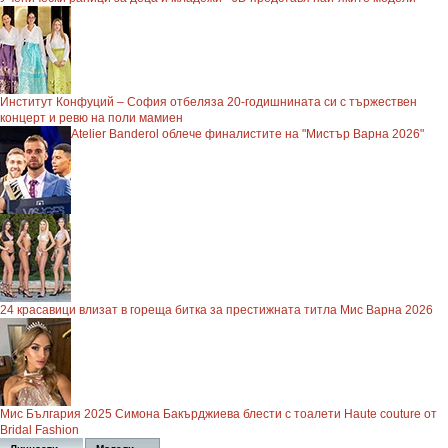
Институт Конфуций – София отбеляза 20-годишнината си с тържествен
концерт и ревю на поли мамиен
Atelier Banderol облече финалистите на "Мистър Варна 2026"
24 красавици влизат в гореща битка за престижната титла Мис Варна 2026
Мис България 2025 Симона Бакърджиева блести с тоалети Haute couture от
Bridal Fashion