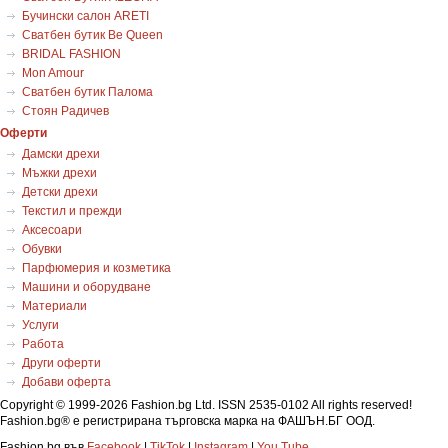
Бучински салон ARETI
Сватбен бутик Be Queen
BRIDAL FASHION
Mon Amour
Сватбен бутик Палома
Стоян Радичев
Оферти
Дамски дрехи
Мъжки дрехи
Детски дрехи
Текстил и прежди
Аксесоари
Обувки
Парфюмерия и козметика
Машини и оборудване
Материали
Услуги
Работа
Други оферти
Добави оферта
Copyright © 1999-2026 Fashion.bg Ltd. ISSN 2535-0102 All rights reserved!
Fashion.bg
®
е регистрирана търговска марка на ФАШЪН.БГ ООД.
Fashion.bg във
Facebook
|
TikTok
|
Instagram
|
You Tube