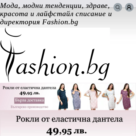
Мода, модни тенденции, здраве,
Търси в сайта
красота и лайфстайл списание и
ВХОД за потребители
директория Fashion.bg
Забравена парола
Регистрация
Добавяне на фирма
Защо
да се регистрирам