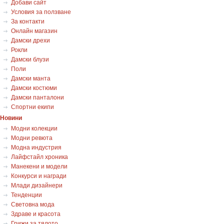
Добави сайт
Условия за ползване
За контакти
Онлайн магазин
Дамски дрехи
Рокли
Дамски блузи
Поли
Дамски манта
Дамски костюми
Дамски панталони
Спортни екипи
Новини
Модни колекции
Модни ревюта
Модна индустрия
Лайфстайл хроника
Манекени и модели
Конкурси и награди
Млади дизайнери
Тенденции
Световна мода
Здраве и красота
Грижи за тялото