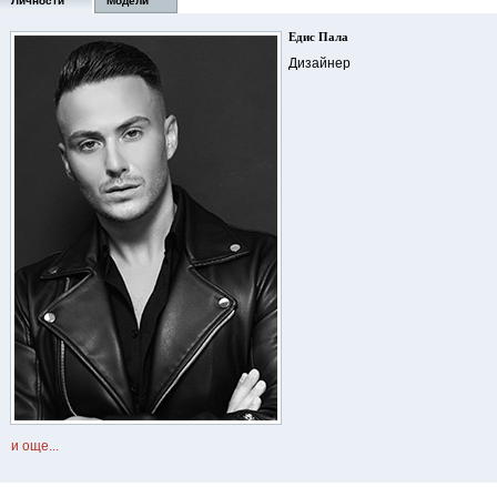
Личности
Модели
Едис Пала
Дизайнер
и още...