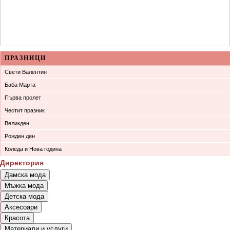
ПРАЗНИЦИ
Свети Валентин
Баба Марта
Първа пролет
Честит празник
Великден
Рожден ден
Коледа и Нова година
Директория
Дамска мода
Мъжка мода
Връхни облекла
Детска мода
Връхни облекла
Официални облекла
Аксесоари
Детски дрехи
Официални облекла
Булчински рокли
Красота
Бижута
Бебешки дрехи
Спортни облекла
Спортни облекла
Материали и услуги
Парфюмерия